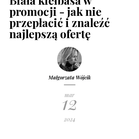
Biała kiełbasa w
promocji - jak nie
przepłacić i znaleźć
najlepszą ofertę
Małgorzata Wójcik
12
mar
2024