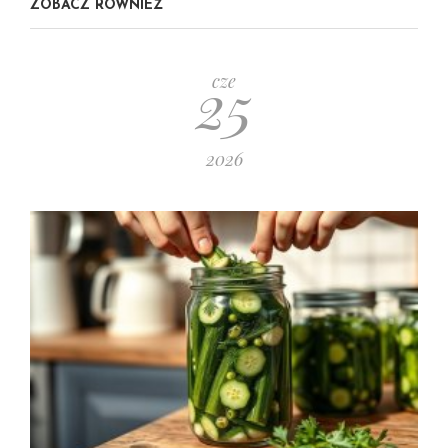
ZOBACZ RÓWNIEŻ
25
cze
2026