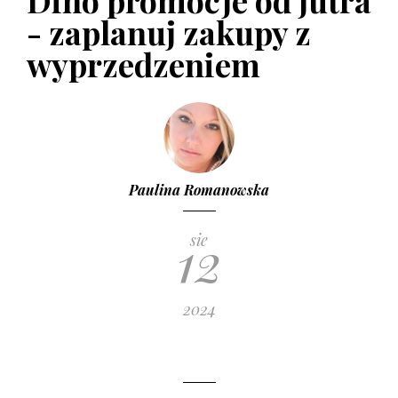
Dino promocje od jutra
- zaplanuj zakupy z
wyprzedzeniem
Paulina Romanowska
12
sie
2024