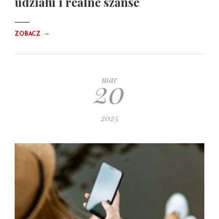
udziału i realne szanse
→
ZOBACZ
20
mar
2025