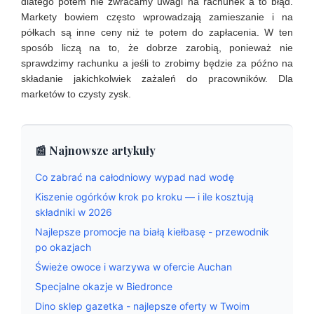
dlatego potem nie zwracamy uwagi na rachunek a to błąd.
Markety bowiem często wprowadzają zamieszanie i na
półkach są inne ceny niż te potem do zapłacenia. W ten
sposób liczą na to, że dobrze zarobią, ponieważ nie
sprawdzimy rachunku a jeśli to zrobimy będzie za późno na
składanie jakichkolwiek zażaleń do pracowników. Dla
marketów to czysty zysk.
📰 Najnowsze artykuły
Co zabrać na całodniowy wypad nad wodę
Kiszenie ogórków krok po kroku — i ile kosztują
składniki w 2026
Najlepsze promocje na białą kiełbasę - przewodnik
po okazjach
Świeże owoce i warzywa w ofercie Auchan
Specjalne okazje w Biedronce
Dino sklep gazetka - najlepsze oferty w Twoim