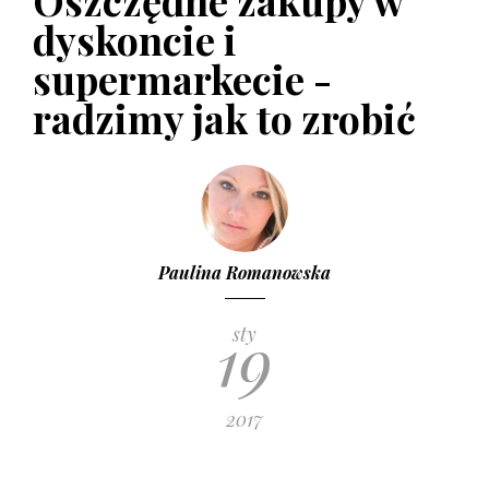
Oszczędne zakupy w
dyskoncie i
supermarkecie -
radzimy jak to zrobić
Paulina Romanowska
19
sty
2017