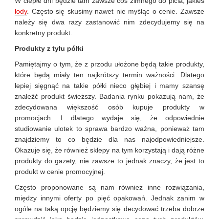
W ciepłe dni będzie tam zawsze coś zimnego do picia, jakieś
lody
. Często się skusimy nawet nie myśląc o cenie. Zawsze
należy się dwa razy zastanowić nim zdecydujemy się na
konkretny produkt.
Produkty z tyłu półki
Pamiętajmy o tym, że z przodu ułożone będą takie produkty,
które będą miały ten najkrótszy termin ważności. Dlatego
lepiej sięgnąć na takie półki nieco głębiej i mamy szansę
znaleźć produkt świeższy. Badania rynku pokazują nam, że
zdecydowana większość osób kupuje produkty w
promocjach. I dlatego wydaje się, że odpowiednie
studiowanie ulotek to sprawa bardzo ważna, ponieważ tam
znajdziemy to co będzie dla nas najodpowiedniejsze.
Okazuje się, że również sklepy na tym korzystają i dają różne
produkty do gazety, nie zawsze to jednak znaczy, że jest to
produkt w cenie promocyjnej.
Często proponowane są nam również inne rozwiązania,
między innymi oferty po pięć opakowań. Jednak zanim w
ogóle na taką opcję będziemy się decydować trzeba dobrze